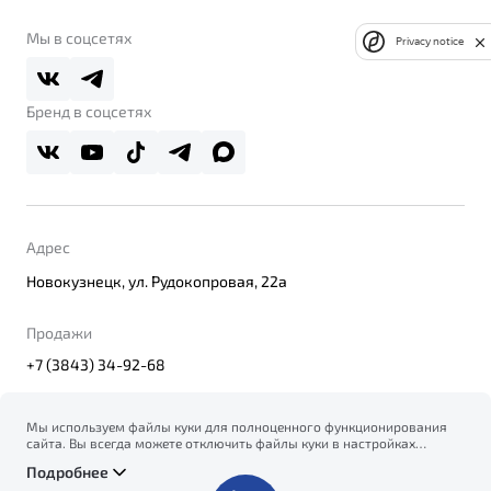
Belgee Клуб
О дилерском центре
Мы в соцсетях
Privacy notice
Belgee Плюс
Правовая информация
Реферальная программа
Бренд в соцсетях
Адрес
Новокузнецк, ул. Рудокопровая, 22а
Продажи
+7 (3843) 34-92-68
Мы используем файлы куки для полноценного функционирования
сайта. Вы всегда можете отключить файлы куки в настройках
© 2026
вашего браузера. Продолжая использовать сайт, вы соглашаетесь
Правовая информация
Подробнее
на сбор и использование файлов куки, и подтверждаете
Политика конфиденциальности персональных данных