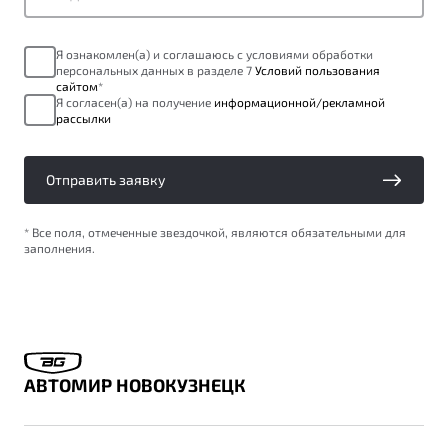
ПОДДЕРЖКА
Автокредит
О дилерском центре
Я ознакомлен(а) и соглашаюсь с условиями обработки
Трейд-ин
Гарантия Belgee
Правовая информация
персональных данных в разделе 7
Условий пользования
Яркий кроссовер
сайтом
*
Страхование
Belgee Линк
Я согласен(а) на получение
информационной/рекламной
от 2 219 990 ₽*
рассылки
Расчет КАСКО
Belgee Клуб
Обзор
В наличии
Belgee Плюс
Отправить заявку
Реферальная программа
S50
* Все поля, отмеченные звездочкой, являются обязательными для
Клиентская поддержка
заполнения.
Помощь на дорогах
АВТОМИР НОВОКУЗНЕЦК
Узнайте о специальных выгодах при покупке
Элегантный и практичный седан
автомобиля Belgee