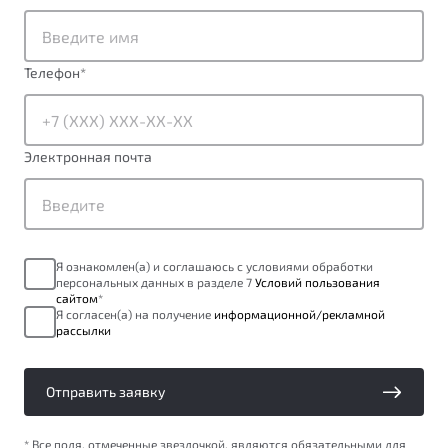
от 1 699 990 ₽*
Подробно
Обзор
В наличии
Телефон
*
X70
Будьте еще более уверены на дорогах с программой
"Помощь на дорогах"
Автомобили в наличии
Электронная почта
Тест-драйв
Преимущества программы
Автокредит
Спецпредложения
Я ознакомлен(а) и соглашаюсь с условиями обработки
персональных данных в разделе 7
Условий пользования
Запись на сервис
сайтом
*
Калькулятор ТО
Я согласен(а) на получение
информационной/рекламной
рассылки
Универсальный кроссовер
Клиентская поддержка
от 2 499 990 ₽*
Отправить заявку
Обзор
В наличии
* Все поля, отмеченные звездочкой, являются обязательными для