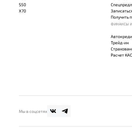
S50
Спецпредл
X70
Записаться
Получить 
ФИНАНСЫ И
Автокреди
Трейд-ин
Страхован
Расчет КА
Мы в соцсетях