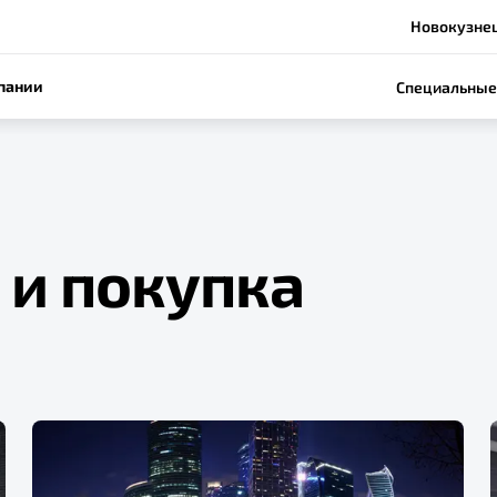
Новокузнец
пании
Специальные
 и покупка